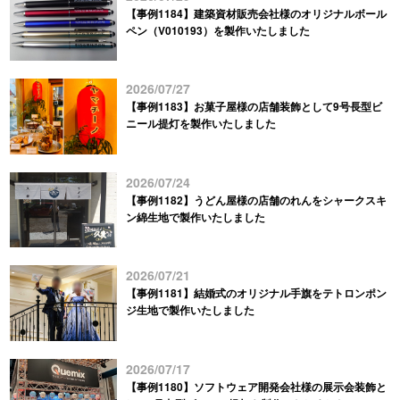
【事例1184】建築資材販売会社様のオリジナルボール
ペン（V010193）を製作いたしました
2026/07/27
【事例1183】お菓子屋様の店舗装飾として9号長型ビ
ニール提灯を製作いたしました
2026/07/24
【事例1182】うどん屋様の店舗のれんをシャークスキ
ン綿生地で製作いたしました
2026/07/21
【事例1181】結婚式のオリジナル手旗をテトロンポン
ジ生地で製作いたしました
2026/07/17
【事例1180】ソフトウェア開発会社様の展示会装飾と