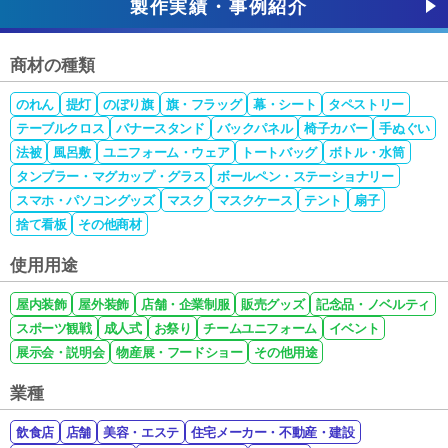
製作実績・事例紹介
商材の種類
のれん
提灯
のぼり旗
旗・フラッグ
幕・シート
タペストリー
テーブルクロス
バナースタンド
バックパネル
椅子カバー
手ぬぐい
法被
風呂敷
ユニフォーム・ウェア
トートバッグ
ボトル・水筒
タンブラー・マグカップ・グラス
ボールペン・ステーショナリー
スマホ・パソコングッズ
マスク
マスクケース
テント
扇子
捨て看板
その他商材
使用用途
屋内装飾
屋外装飾
店舗・企業制服
販売グッズ
記念品・ノベルティ
スポーツ観戦
成人式
お祭り
チームユニフォーム
イベント
展示会・説明会
物産展・フードショー
その他用途
業種
飲食店
店舗
美容・エステ
住宅メーカー・不動産・建設