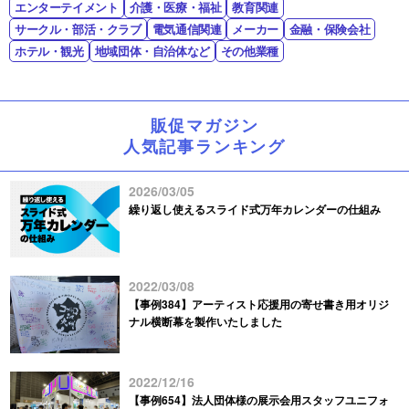
エンターテイメント
介護・医療・福祉
教育関連
サークル・部活・クラブ
電気通信関連
メーカー
金融・保険会社
ホテル・観光
地域団体・自治体など
その他業種
販促マガジン
人気記事ランキング
2026/03/05
繰り返し使えるスライド式万年カレンダーの仕組み
2022/03/08
【事例384】アーティスト応援用の寄せ書き用オリジ
ナル横断幕を製作いたしました
2022/12/16
【事例654】法人団体様の展示会用スタッフユニフォ