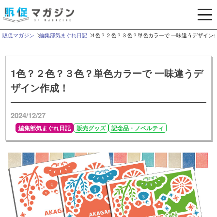
メ
ニ
ュ
販促マガジン
編集部気まぐれ日記
1色？２色？３色？単色カラーで 一味違うデザイン
ー
を
開
1色？２色？３色？単色カラーで 一味違うデ
く
ザイン作成！
2024/12/27
編集部気まぐれ日記
販売グッズ
記念品・ノベルティ