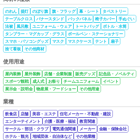
のれん
提灯
のぼり旗
旗・フラッグ
幕・シート
タペストリー
テーブルクロス
バナースタンド
バックパネル
椅子カバー
手ぬぐい
法被
風呂敷
ユニフォーム・ウェア
トートバッグ
ボトル・水筒
タンブラー・マグカップ・グラス
ボールペン・ステーショナリー
スマホ・パソコングッズ
マスク
マスクケース
テント
扇子
捨て看板
その他商材
使用用途
屋内装飾
屋外装飾
店舗・企業制服
販売グッズ
記念品・ノベルティ
スポーツ観戦
成人式
お祭り
チームユニフォーム
イベント
展示会・説明会
物産展・フードショー
その他用途
業種
飲食店
店舗
美容・エステ
住宅メーカー・不動産・建設
エンターテイメント
介護・医療・福祉
教育関連
サークル・部活・クラブ
電気通信関連
メーカー
金融・保険会社
ホテル・観光
地域団体・自治体など
その他業種