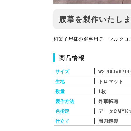
腰幕を製作いたし
和菓子屋様の催事用テーブルクロ
商品情報
サイズ
w3,400×h7
生地
トロマット
数量
1枚
製作方法
昇華転写
色指定
データCMYK
仕立て
周囲縫製