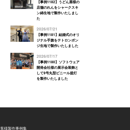
【事例1182】うどん屋様の
店舗のれんをシャークスキ
ン綿生地で製作いたしまし
た
2026/07/21
【事例1181】結婚式のオリ
ジナル手旗をテトロンポン
ジ生地で製作いたしました
2026/07/17
【事例1180】ソフトウェア
開発会社様の展示会装飾と
して9号丸型ビニール提灯
を製作いたしました
お客様製作事例集