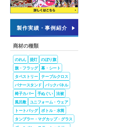
製作実績・事例紹介
商材の種類
のれん
提灯
のぼり旗
旗・フラッグ
幕・シート
タペストリー
テーブルクロス
バナースタンド
バックパネル
椅子カバー
手ぬぐい
法被
風呂敷
ユニフォーム・ウェア
トートバッグ
ボトル・水筒
タンブラー・マグカップ・グラス