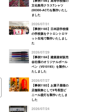
【事例1186】高等学校様の
文化祭用クラスTシャツ
(00300-ACT)を製作いたし
ました
2026/07/31
【事例1185】日本語学校様
の学校旗をテトロントロマ
ット生地で製作いたしまし
た
2026/07/29
【事例1184】建築資材販売
会社様のオリジナルボール
ペン（V010193）を製作い
たしました
2026/07/27
【事例1183】お菓子屋様の
店舗装飾として9号長型ビ
ニール提灯を製作いたしま
した
2026/07/24