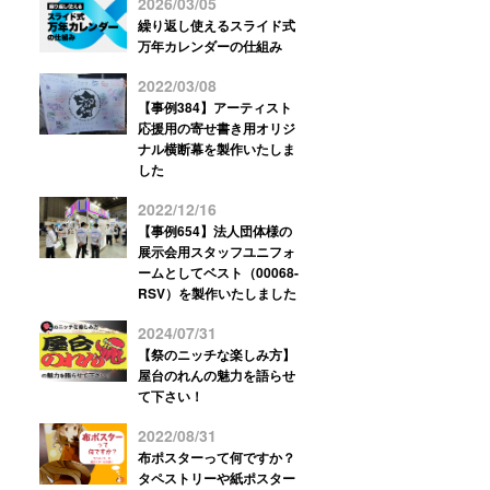
2026/03/05
繰り返し使えるスライド式
万年カレンダーの仕組み
2022/03/08
【事例384】アーティスト
応援用の寄せ書き用オリジ
ナル横断幕を製作いたしま
した
2022/12/16
【事例654】法人団体様の
展示会用スタッフユニフォ
ームとしてベスト（00068-
RSV）を製作いたしました
2024/07/31
【祭のニッチな楽しみ方】
屋台のれんの魅力を語らせ
て下さい！
2022/08/31
布ポスターって何ですか？
タペストリーや紙ポスター