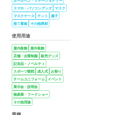
ボールペン・ステーショナリー
スマホ・パソコングッズ
マスク
マスクケース
テント
扇子
捨て看板
その他商材
使用用途
屋内装飾
屋外装飾
店舗・企業制服
販売グッズ
記念品・ノベルティ
スポーツ観戦
成人式
お祭り
チームユニフォーム
イベント
展示会・説明会
物産展・フードショー
その他用途
業種