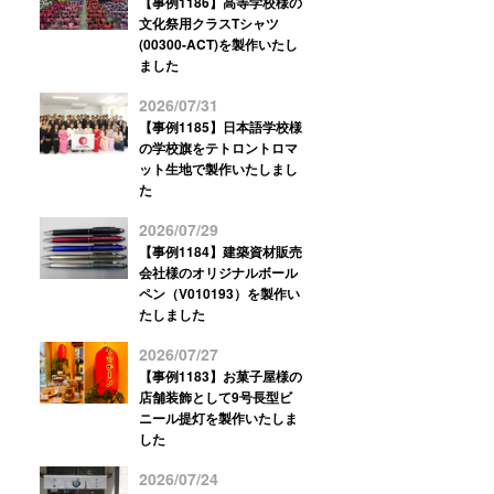
【事例1186】高等学校様の
文化祭用クラスTシャツ
(00300-ACT)を製作いたし
ました
2026/07/31
【事例1185】日本語学校様
の学校旗をテトロントロマ
ット生地で製作いたしまし
た
2026/07/29
【事例1184】建築資材販売
会社様のオリジナルボール
ペン（V010193）を製作い
たしました
2026/07/27
【事例1183】お菓子屋様の
店舗装飾として9号長型ビ
ニール提灯を製作いたしま
した
2026/07/24