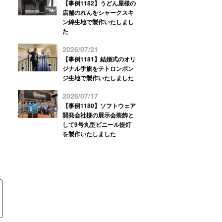
【事例1182】うどん屋様の
店舗のれんをシャークスキ
ン綿生地で製作いたしまし
た
2026/07/21
【事例1181】結婚式のオリ
ジナル手旗をテトロンポン
ジ生地で製作いたしました
2026/07/17
【事例1180】ソフトウェア
開発会社様の展示会装飾と
して9号丸型ビニール提灯
を製作いたしました