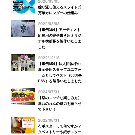
2026/03/05
繰り返し使えるスライド式
万年カレンダーの仕組み
2022/03/08
【事例384】アーティスト
応援用の寄せ書き用オリジ
ナル横断幕を製作いたしま
した
2022/12/16
【事例654】法人団体様の
展示会用スタッフユニフォ
ームとしてベスト（00068-
RSV）を製作いたしました
2024/07/31
【祭のニッチな楽しみ方】
屋台のれんの魅力を語らせ
て下さい！
2022/08/31
布ポスターって何ですか？
タペストリーや紙ポスター