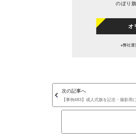
のぼり
オ
※弊社運
次の記事へ
【事例483】成人式旗を記念・撮影用