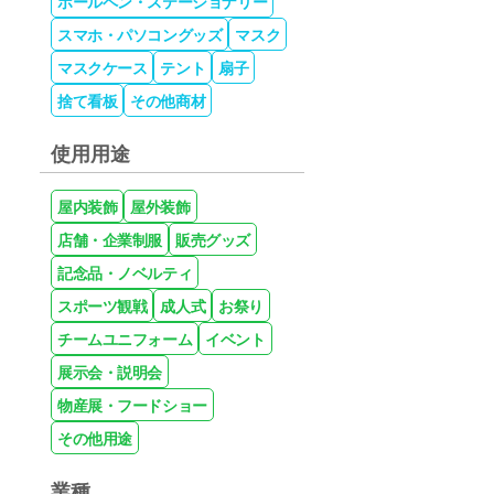
ボールペン・ステーショナリー
スマホ・パソコングッズ
マスク
マスクケース
テント
扇子
捨て看板
その他商材
使用用途
屋内装飾
屋外装飾
店舗・企業制服
販売グッズ
記念品・ノベルティ
スポーツ観戦
成人式
お祭り
チームユニフォーム
イベント
展示会・説明会
物産展・フードショー
その他用途
業種