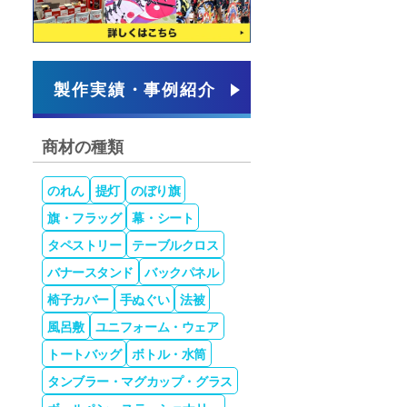
製作実績・事例紹介
商材の種類
のれん
提灯
のぼり旗
旗・フラッグ
幕・シート
タペストリー
テーブルクロス
バナースタンド
バックパネル
椅子カバー
手ぬぐい
法被
風呂敷
ユニフォーム・ウェア
トートバッグ
ボトル・水筒
タンブラー・マグカップ・グラス