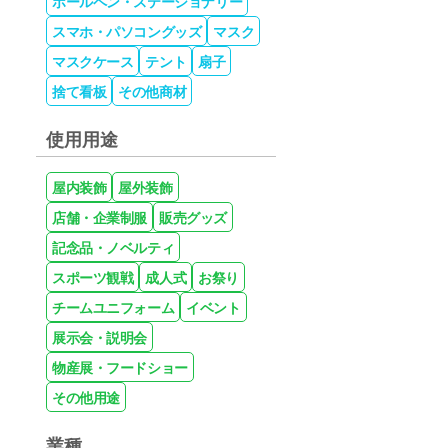
ボールペン・ステーショナリー
スマホ・パソコングッズ
マスク
マスクケース
テント
扇子
捨て看板
その他商材
使用用途
屋内装飾
屋外装飾
店舗・企業制服
販売グッズ
記念品・ノベルティ
スポーツ観戦
成人式
お祭り
チームユニフォーム
イベント
展示会・説明会
物産展・フードショー
その他用途
業種