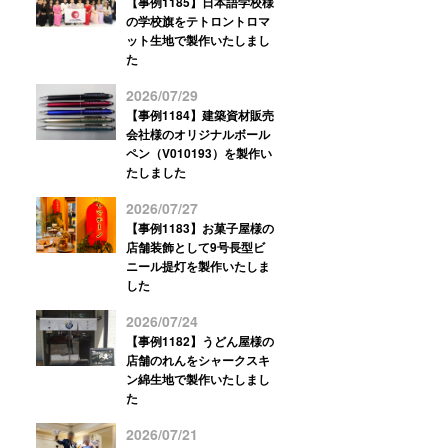
【事例1185】日本語学校様
の学校旗をテトロントロマ
ット生地で製作いたしまし
た
2026/07/29
【事例1184】建築資材販売
会社様のオリジナルボール
ペン（V010193）を製作い
たしました
2026/07/27
【事例1183】お菓子屋様の
店舗装飾として9号長型ビ
ニール提灯を製作いたしま
した
2026/07/24
【事例1182】うどん屋様の
店舗のれんをシャークスキ
ン綿生地で製作いたしまし
た
2026/07/21