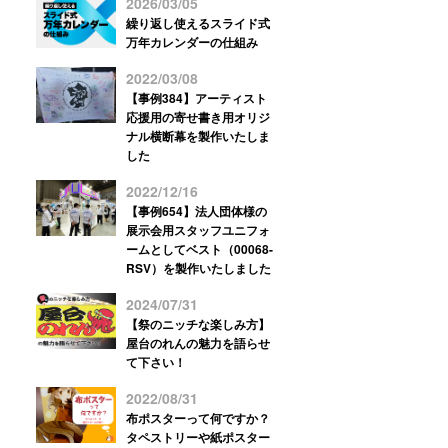
2026/03/05
繰り返し使えるスライド式
万年カレンダーの仕組み
2022/03/08
【事例384】アーティスト
応援用の寄せ書き用オリジ
ナル横断幕を製作いたしま
した
2022/12/16
【事例654】法人団体様の
展示会用スタッフユニフォ
ームとしてベスト（00068-
RSV）を製作いたしました
2024/07/31
【祭のニッチな楽しみ方】
屋台のれんの魅力を語らせ
て下さい！
2022/08/31
布ポスターって何ですか？
タペストリーや紙ポスター