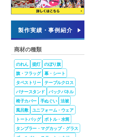
製作実績・事例紹介
商材の種類
のれん
提灯
のぼり旗
旗・フラッグ
幕・シート
タペストリー
テーブルクロス
バナースタンド
バックパネル
椅子カバー
手ぬぐい
法被
風呂敷
ユニフォーム・ウェア
トートバッグ
ボトル・水筒
タンブラー・マグカップ・グラス