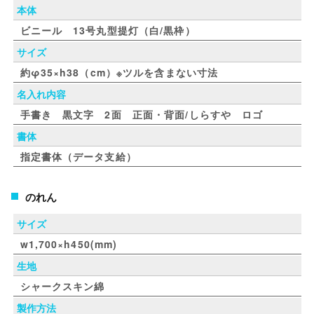
本体
ビニール 13号丸型提灯（白/黒枠）
サイズ
約φ35×h38（cm）※ツルを含まない寸法
名入れ内容
手書き 黒文字 2面 正面・背面/しらすや ロゴ
書体
指定書体（データ支給）
のれん
サイズ
w1,700×h450(mm)
生地
シャークスキン綿
製作方法