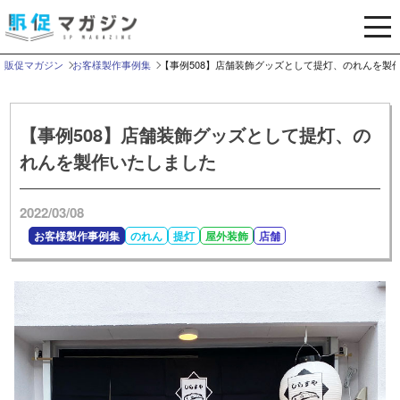
メ
ニ
ュ
販促マガジン
お客様製作事例集
【事例508】店舗装飾グッズとして提灯、のれんを製
ー
を
開
【事例508】店舗装飾グッズとして提灯、の
く
れんを製作いたしました
2022/03/08
お客様製作事例集
のれん
提灯
屋外装飾
店舗