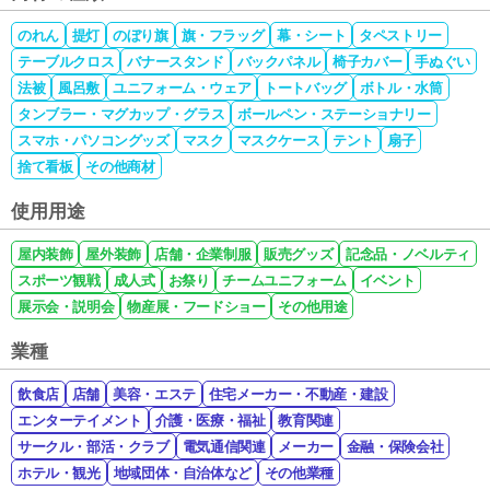
のれん
提灯
のぼり旗
旗・フラッグ
幕・シート
タペストリー
テーブルクロス
バナースタンド
バックパネル
椅子カバー
手ぬぐい
法被
風呂敷
ユニフォーム・ウェア
トートバッグ
ボトル・水筒
タンブラー・マグカップ・グラス
ボールペン・ステーショナリー
スマホ・パソコングッズ
マスク
マスクケース
テント
扇子
捨て看板
その他商材
使用用途
屋内装飾
屋外装飾
店舗・企業制服
販売グッズ
記念品・ノベルティ
スポーツ観戦
成人式
お祭り
チームユニフォーム
イベント
展示会・説明会
物産展・フードショー
その他用途
業種
飲食店
店舗
美容・エステ
住宅メーカー・不動産・建設
エンターテイメント
介護・医療・福祉
教育関連
サークル・部活・クラブ
電気通信関連
メーカー
金融・保険会社
ホテル・観光
地域団体・自治体など
その他業種