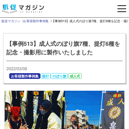
メ
ニ
ュ
販促マガジン
お客様製作事例集
【事例513】成人式のぼり旗7種、提灯6種を記念・撮
ー
を
開
【事例513】成人式のぼり旗7種、提灯6種を
く
記念・撮影用に製作いたしました
2022/03/08
お客様製作事例集
提灯
のぼり旗
成人式