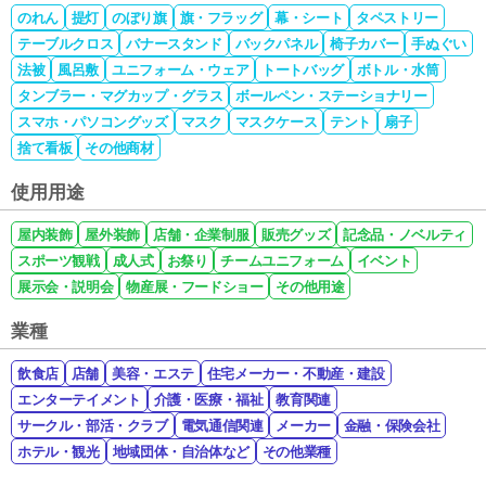
のれん
提灯
のぼり旗
旗・フラッグ
幕・シート
タペストリー
テーブルクロス
バナースタンド
バックパネル
椅子カバー
手ぬぐい
法被
風呂敷
ユニフォーム・ウェア
トートバッグ
ボトル・水筒
タンブラー・マグカップ・グラス
ボールペン・ステーショナリー
スマホ・パソコングッズ
マスク
マスクケース
テント
扇子
捨て看板
その他商材
使用用途
屋内装飾
屋外装飾
店舗・企業制服
販売グッズ
記念品・ノベルティ
スポーツ観戦
成人式
お祭り
チームユニフォーム
イベント
展示会・説明会
物産展・フードショー
その他用途
業種
飲食店
店舗
美容・エステ
住宅メーカー・不動産・建設
エンターテイメント
介護・医療・福祉
教育関連
サークル・部活・クラブ
電気通信関連
メーカー
金融・保険会社
ホテル・観光
地域団体・自治体など
その他業種