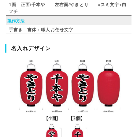
1面 正面/千本や 左右面/やきとり ※スミ文字+白
フチ
製作方法
手書き 書体：職人お任せ文字
名入れデザイン