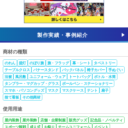
製作実績・事例紹介
商材の種類
のれん
提灯
のぼり旗
旗・フラッグ
幕・シート
タペストリー
テーブルクロス
バナースタンド
バックパネル
椅子カバー
手ぬぐい
法被
風呂敷
ユニフォーム・ウェア
トートバッグ
ボトル・水筒
タンブラー・マグカップ・グラス
ボールペン・ステーショナリー
スマホ・パソコングッズ
マスク
マスクケース
テント
扇子
捨て看板
その他商材
使用用途
屋内装飾
屋外装飾
店舗・企業制服
販売グッズ
記念品・ノベルティ
スポーツ観戦
成人式
お祭り
チームユニフォーム
イベント