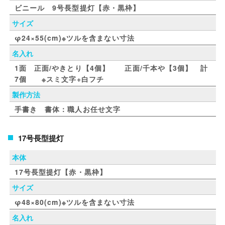
ビニール 9号長型提灯【赤・黒枠】
サイズ
φ24×55(cm)※ツルを含まない寸法
名入れ
1面 正面/やきとり【4個】 正面/千本や【3個】 計
7個 ※スミ文字+白フチ
製作方法
手書き 書体：職人お任せ文字
17号長型提灯
本体
17号長型提灯【赤・黒枠】
サイズ
φ48×80(cm)※ツルを含まない寸法
名入れ