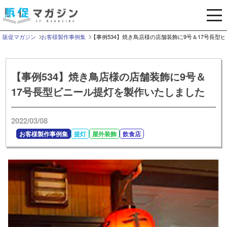
メ
ニ
ュ
販促マガジン
お客様製作事例集
【事例534】焼き鳥店様の店舗装飾に9号＆17号長型
ー
を
開
【事例534】焼き鳥店様の店舗装飾に9号＆
く
17号長型ビニール提灯を製作いたしました
2022/03/08
お客様製作事例集
提灯
屋外装飾
飲食店