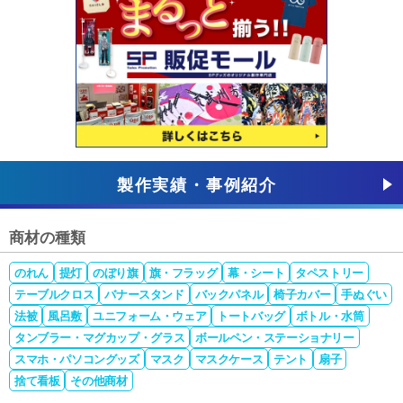
製作実績・事例紹介
商材の種類
のれん
提灯
のぼり旗
旗・フラッグ
幕・シート
タペストリー
テーブルクロス
バナースタンド
バックパネル
椅子カバー
手ぬぐい
法被
風呂敷
ユニフォーム・ウェア
トートバッグ
ボトル・水筒
タンブラー・マグカップ・グラス
ボールペン・ステーショナリー
スマホ・パソコングッズ
マスク
マスクケース
テント
扇子
捨て看板
その他商材