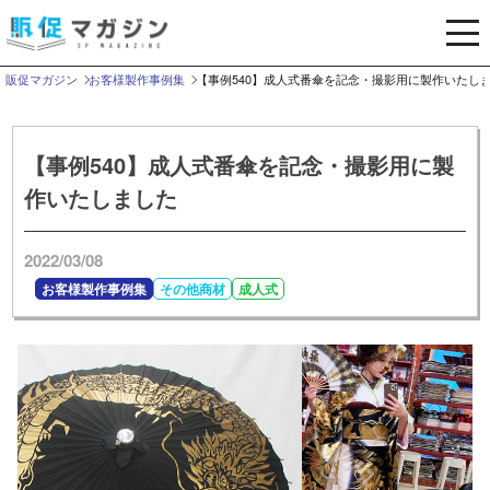
メ
ニ
ュ
販促マガジン
お客様製作事例集
【事例540】成人式番傘を記念・撮影用に製作いたし
ー
を
開
【事例540】成人式番傘を記念・撮影用に製
く
作いたしました
2022/03/08
お客様製作事例集
その他商材
成人式