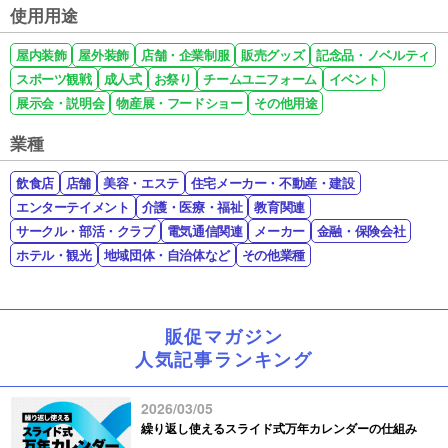
使用用途
屋内装飾
屋外装飾
店舗・企業制服
販売グッズ
記念品・ノベルティ
スポーツ観戦
成人式
お祭り
チームユニフォーム
イベント
展示会・説明会
物産展・フードショー
その他用途
業種
飲食店
店舗
美容・エステ
住宅メーカー・不動産・建設
エンターテイメント
介護・医療・福祉
教育関連
サークル・部活・クラブ
電気通信関連
メーカー
金融・保険会社
ホテル・観光
地域団体・自治体など
その他業種
販促マガジン
人気記事ランキング
2026/03/05
繰り返し使えるスライド式万年カレンダーの仕組み