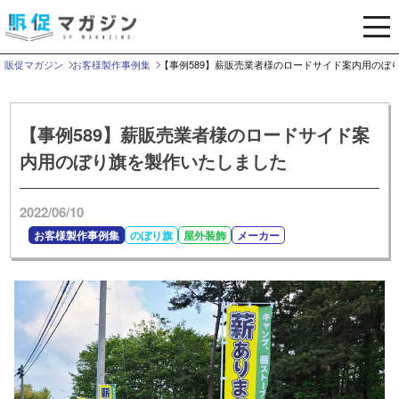
メ
ニ
ュ
販促マガジン
お客様製作事例集
【事例589】薪販売業者様のロードサイド案内用のぼ
ー
を
開
【事例589】薪販売業者様のロードサイド案
く
内用のぼり旗を製作いたしました
2022/06/10
お客様製作事例集
のぼり旗
屋外装飾
メーカー