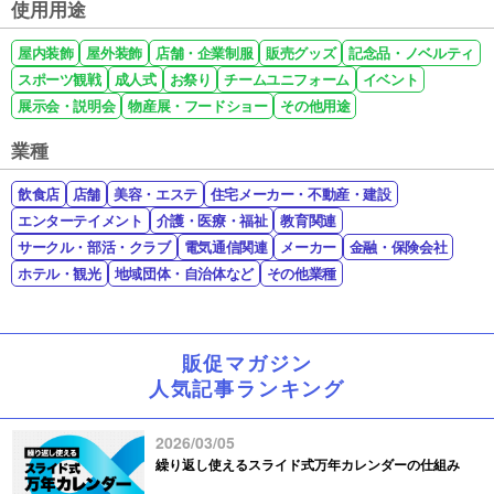
使用用途
屋内装飾
屋外装飾
店舗・企業制服
販売グッズ
記念品・ノベルティ
スポーツ観戦
成人式
お祭り
チームユニフォーム
イベント
展示会・説明会
物産展・フードショー
その他用途
業種
飲食店
店舗
美容・エステ
住宅メーカー・不動産・建設
エンターテイメント
介護・医療・福祉
教育関連
サークル・部活・クラブ
電気通信関連
メーカー
金融・保険会社
ホテル・観光
地域団体・自治体など
その他業種
販促マガジン
人気記事ランキング
2026/03/05
繰り返し使えるスライド式万年カレンダーの仕組み