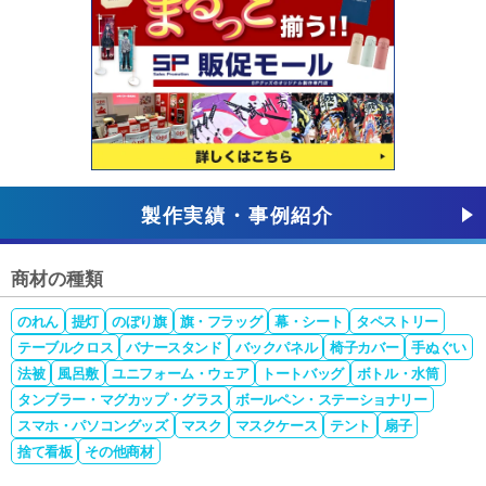
製作実績・事例紹介
商材の種類
のれん
提灯
のぼり旗
旗・フラッグ
幕・シート
タペストリー
テーブルクロス
バナースタンド
バックパネル
椅子カバー
手ぬぐい
法被
風呂敷
ユニフォーム・ウェア
トートバッグ
ボトル・水筒
タンブラー・マグカップ・グラス
ボールペン・ステーショナリー
スマホ・パソコングッズ
マスク
マスクケース
テント
扇子
捨て看板
その他商材