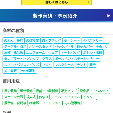
製作実績・事例紹介
商材の種類
のれん
提灯
のぼり旗
旗・フラッグ
幕・シート
タペストリー
テーブルクロス
バナースタンド
バックパネル
椅子カバー
手ぬぐい
法被
風呂敷
ユニフォーム・ウェア
トートバッグ
ボトル・水筒
タンブラー・マグカップ・グラス
ボールペン・ステーショナリー
スマホ・パソコングッズ
マスク
マスクケース
テント
扇子
捨て看板
その他商材
使用用途
屋内装飾
屋外装飾
店舗・企業制服
販売グッズ
記念品・ノベルティ
スポーツ観戦
成人式
お祭り
チームユニフォーム
イベント
展示会・説明会
物産展・フードショー
その他用途
業種