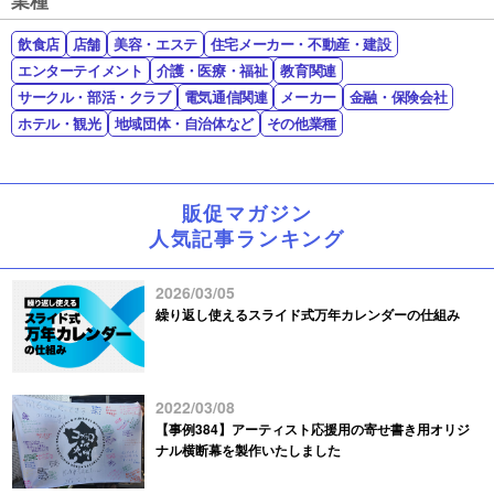
飲食店
店舗
美容・エステ
住宅メーカー・不動産・建設
エンターテイメント
介護・医療・福祉
教育関連
サークル・部活・クラブ
電気通信関連
メーカー
金融・保険会社
ホテル・観光
地域団体・自治体など
その他業種
販促マガジン
人気記事ランキング
2026/03/05
繰り返し使えるスライド式万年カレンダーの仕組み
2022/03/08
【事例384】アーティスト応援用の寄せ書き用オリジ
ナル横断幕を製作いたしました