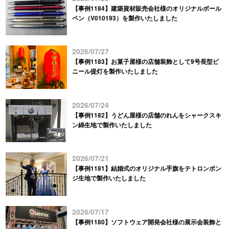
【事例1184】建築資材販売会社様のオリジナルボール
ペン（V010193）を製作いたしました
2026/07/27
【事例1183】お菓子屋様の店舗装飾として9号長型ビ
ニール提灯を製作いたしました
2026/07/24
【事例1182】うどん屋様の店舗のれんをシャークスキ
ン綿生地で製作いたしました
2026/07/21
【事例1181】結婚式のオリジナル手旗をテトロンポン
ジ生地で製作いたしました
2026/07/17
【事例1180】ソフトウェア開発会社様の展示会装飾と