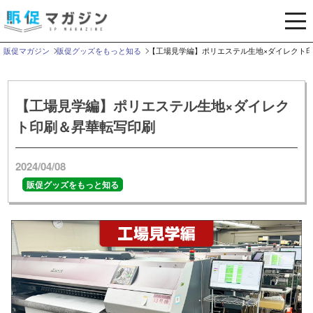
メ
ニ
ュ
販促マガジン
販促グッズをもっと知る
【工場見学編】ポリエステル生地×ダイレクト
ー
を
開
【工場見学編】ポリエステル生地×ダイレク
く
ト印刷＆昇華転写印刷
2024/04/08
販促グッズをもっと知る