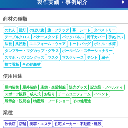
製作実績・事例紹介
商材の種類
のれん
提灯
のぼり旗
旗・フラッグ
幕・シート
タペストリー
テーブルクロス
バナースタンド
バックパネル
椅子カバー
手ぬぐい
法被
風呂敷
ユニフォーム・ウェア
トートバッグ
ボトル・水筒
タンブラー・マグカップ・グラス
ボールペン・ステーショナリー
スマホ・パソコングッズ
マスク
マスクケース
テント
扇子
捨て看板
その他商材
使用用途
屋内装飾
屋外装飾
店舗・企業制服
販売グッズ
記念品・ノベルティ
スポーツ観戦
成人式
お祭り
チームユニフォーム
イベント
展示会・説明会
物産展・フードショー
その他用途
業種
飲食店
店舗
美容・エステ
住宅メーカー・不動産・建設