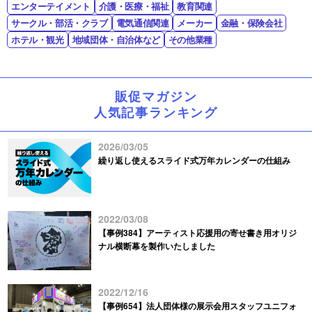
エンターテイメント
介護・医療・福祉
教育関連
サークル・部活・クラブ
電気通信関連
メーカー
金融・保険会社
ホテル・観光
地域団体・自治体など
その他業種
販促マガジン
人気記事ランキング
2026/03/05
繰り返し使えるスライド式万年カレンダーの仕組み
2022/03/08
【事例384】アーティスト応援用の寄せ書き用オリジ
ナル横断幕を製作いたしました
2022/12/16
【事例654】法人団体様の展示会用スタッフユニフォ