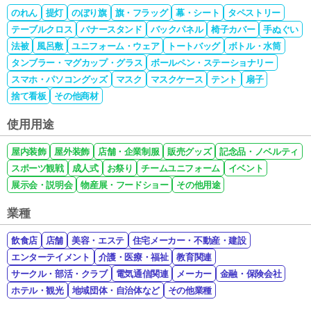
のれん
提灯
のぼり旗
旗・フラッグ
幕・シート
タペストリー
テーブルクロス
バナースタンド
バックパネル
椅子カバー
手ぬぐい
法被
風呂敷
ユニフォーム・ウェア
トートバッグ
ボトル・水筒
タンブラー・マグカップ・グラス
ボールペン・ステーショナリー
スマホ・パソコングッズ
マスク
マスクケース
テント
扇子
捨て看板
その他商材
使用用途
屋内装飾
屋外装飾
店舗・企業制服
販売グッズ
記念品・ノベルティ
スポーツ観戦
成人式
お祭り
チームユニフォーム
イベント
展示会・説明会
物産展・フードショー
その他用途
業種
飲食店
店舗
美容・エステ
住宅メーカー・不動産・建設
エンターテイメント
介護・医療・福祉
教育関連
サークル・部活・クラブ
電気通信関連
メーカー
金融・保険会社
ホテル・観光
地域団体・自治体など
その他業種