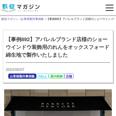
メ
ニ
ュ
販促マガジン
お客様製作事例集
【事例892】アパレルブランド店様のショーウインド
ー
を
開
【事例892】アパレルブランド店様のショー
く
ウインドウ装飾用のれんをオックスフォード
綿生地で製作いたしました
2024/06/07
お客様製作事例集
のれん
屋内装飾
店舗