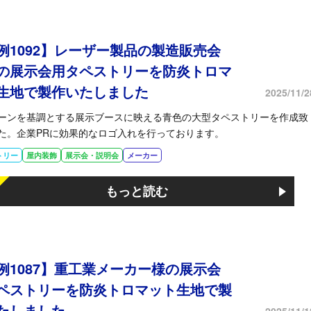
例1092】レーザー製品の製造販売会
の展示会用タペストリーを防炎トロマ
生地で製作いたしました
2025/11/2
ーンを基調とする展示ブースに映える青色の大型タペストリーを作成致
た。企業PRに効果的なロゴ入れを行っております。
トリー
屋内装飾
展示会・説明会
メーカー
もっと読む
例1087】重工業メーカー様の展示会
ペストリーを防炎トロマット生地で製
たしました