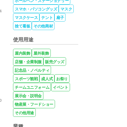
ボールペン・ステーショナリー
スマホ・パソコングッズ
マスク
4
マスクケース
テント
扇子
。
捨て看板
その他商材
使用用途
屋内装飾
屋外装飾
店舗・企業制服
販売グッズ
記念品・ノベルティ
スポーツ観戦
成人式
お祭り
チームユニフォーム
イベント
展示会・説明会
0
物産展・フードショー
その他用途
業種