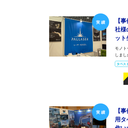
【事
社様
ット
モノト
しまし
タペス
【事
用タ
作い