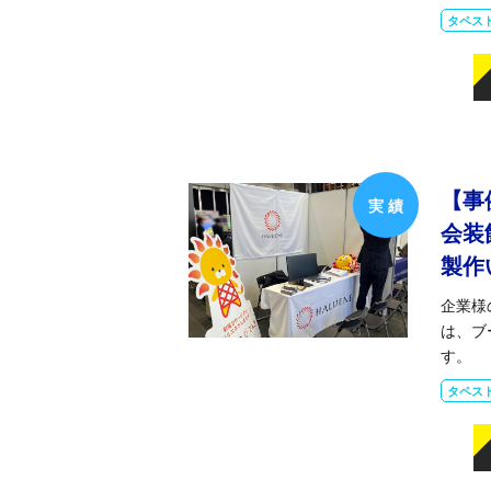
タペス
【事
会装
製作
企業様
は、ブ
す。
タペス