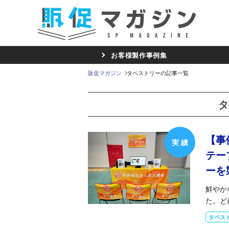
お客様製作事例集
販促マガジン
タペストリーの記事一覧
タ
【事
テー
ーを
鮮やか
た。ど
タペス