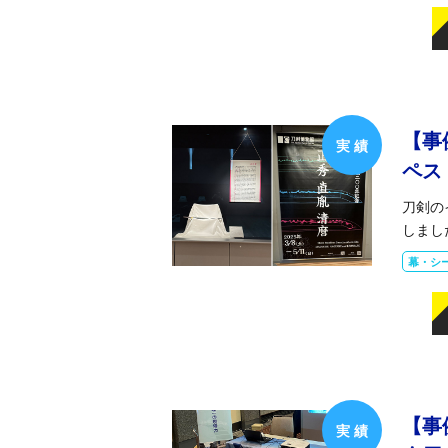
【事
ペス
刀剣の
しまし
幕・シ
【事