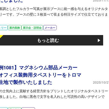
2025/11/1
基調としたフルカラー写真が展示ブースに統一感を与えるオリジナルタ
リーです。ブースの壁に３枚並べて収まる特注サイズで仕立てておりま
トリー
屋内装飾
展示会・説明会
メーカー
もっと読む
例1081】マグネシウム部品メーカー
オフィス装飾用タペストリーをトロマ
生地で製作いたしました
2025/10/2
の士気向上に貢献する経営方針をプリントしたオリジナルタペストリー
致しました。白地に黒色で文字を名入れした可読性の高いデザインで