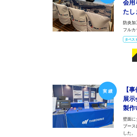
会用
たし
防炎加
フルカ
タペス
【事
展示
製作
壁面に
ブース
した。