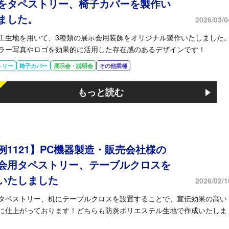
をタペストリー、椅子カバーを製作い
ました。
2026/03/0
工生地を用いて、3種類の展示会用装飾をオリジナル製作いたしました
ラー写真やロゴを効果的に活用した存在感のあるデザインです！
トリー
椅子カバー
展示会・説明会
その他業種
もっと読む
例1121】PC機器製造・販売会社様の
会用タペストリー、テーブルクロスを
いたしました
2026/02/1
タペストリー、机にテーブルクロスを設置することで、宣伝効果の高い
に仕上がっております！どちらも防炎ポリエステル生地で作成いたしま