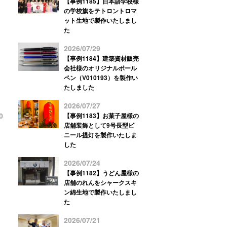
【事例1185】日本語学校様
の学校旗をテトロントロマ
ット生地で製作いたしまし
た
2026/07/29
【事例1184】建築資材販売
会社様のオリジナルボール
ペン（V010193）を製作い
たしました
2026/07/27
0
【事例1183】お菓子屋様の
店舗装飾として9号長型ビ
ニール提灯を製作いたしま
した
2026/07/24
【事例1182】うどん屋様の
店舗のれんをシャークスキ
ン綿生地で製作いたしまし
た
2026/07/21