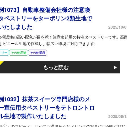
例1073】自動車整備会社様の注意喚
タペストリーをターポリン2類生地で
いたしました
2025/10/0
の視認性の高い配色が目を惹く注意喚起用の特注タペストリーです。高
手ビニール生地で作成し、幅広い環境に対応できます。
トリー
その他用途
その他業種
もっと読む
例1032】抹茶スイーツ専門店様のメ
ー宣伝用タペストリーをテトロントロ
ル生地で製作いたしました
2025/06/1
限定」のコピーと、いかにも濃厚そうなドリンクの写真に目が釘付けに