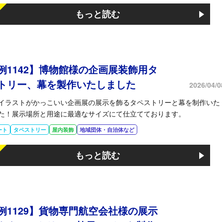
もっと読む
例1142】博物館様の企画展装飾用タ
トリー、幕を製作いたしました
2026/04/0
イラストがかっこいい企画展の展示を飾るタペストリーと幕を制作いた
た！展示場所と用途に最適なサイズにて仕立てております。
ート
タペストリー
屋内装飾
地域団体・自治体など
もっと読む
例1129】貨物専門航空会社様の展示