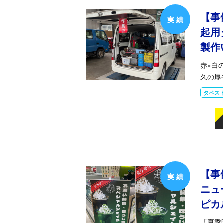
【事
起用
製作
赤×白
久の厚
タペス
【事
ニュ
ピカ
「夏季