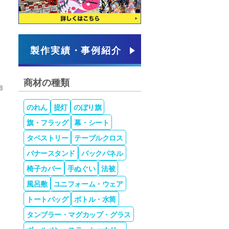
製作実績・事例紹介
商材の種類
8
のれん
提灯
のぼり旗
旗・フラッグ
幕・シート
タペストリー
テーブルクロス
バナースタンド
バックパネル
椅子カバー
手ぬぐい
法被
風呂敷
ユニフォーム・ウェア
トートバッグ
ボトル・水筒
タンブラー・マグカップ・グラス