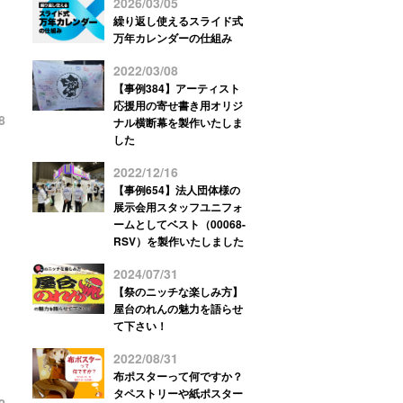
2026/03/05
繰り返し使えるスライド式
万年カレンダーの仕組み
2022/03/08
【事例384】アーティスト
応援用の寄せ書き用オリジ
8
ナル横断幕を製作いたしま
した
2022/12/16
【事例654】法人団体様の
展示会用スタッフユニフォ
ームとしてベスト（00068-
RSV）を製作いたしました
2024/07/31
【祭のニッチな楽しみ方】
屋台のれんの魅力を語らせ
て下さい！
2022/08/31
布ポスターって何ですか？
タペストリーや紙ポスター