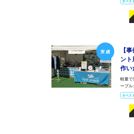
タペス
【事
ント
作い
軽量で
ーブル
タペス