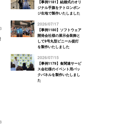
【事例1181】結婚式のオリ
ジナル手旗をテトロンポン
ジ生地で製作いたしました
2026/07/17
3
【事例1180】ソフトウェア
開発会社様の展示会装飾と
耐
して9号丸型ビニール提灯
を製作いたしました
2026/07/15
【事例1179】食関連サービ
ス会社様のイベント用バッ
クパネルを製作いたしまし
た
8