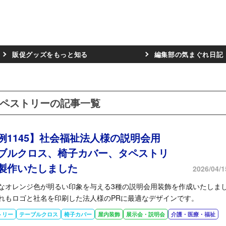
販促グッズをもっと知る
編集部の気まぐれ日記
ペストリーの記事一覧
例1145】社会福祉法人様の説明会用
ブルクロス、椅子カバー、タペストリ
製作いたしました
2026/04/1
なオレンジ色が明るい印象を与える3種の説明会用装飾を作成いたしま
れもロゴと社名を印刷した法人様のPRに最適なデザインです。
トリー
テーブルクロス
椅子カバー
屋内装飾
展示会・説明会
介護・医療・福祉