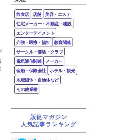
飲食店
店舗
美容・エステ
住宅メーカー・不動産・建設
エンターテイメント
介護・医療・福祉
教育関連
8
サークル・部活・クラブ
高
電気通信関連
メーカー
効
金融・保険会社
ホテル・観光
地域団体・自治体など
その他業種
販促マガジン
人気記事ランキング