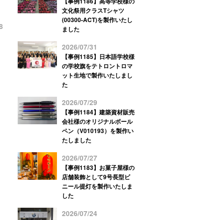
【事例1186】高等学校様の
文化祭用クラスTシャツ
(00300-ACT)を製作いたし
8
ました
2026/07/31
【事例1185】日本語学校様
の学校旗をテトロントロマ
ット生地で製作いたしまし
た
2026/07/29
【事例1184】建築資材販売
会社様のオリジナルボール
ペン（V010193）を製作い
たしました
2026/07/27
【事例1183】お菓子屋様の
店舗装飾として9号長型ビ
ニール提灯を製作いたしま
した
2026/07/24