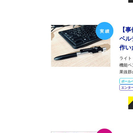
【事
ベル
作い
ライト
機能ペ
果抜群
ボール
エンタ