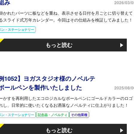
組み
2026/03/0
掛かれたパーツに板などを重ね、表示させる日付を月ごとに切り替えて
るスライド式万年カレンダー。今回はその仕組みを検証してみました！
ペン・ステーショナリー
もっと読む
例1052】ヨガスタジオ様のノベルテ
ボールペンを製作いたしました
2025/08/0
ーかすを再利用したエコロジカルなボールペンにゴールドカラーのロゴ
れし、日常的に使いたくなるお洒落なノベルティに仕上がりました！
ペン・ステーショナリー
記念品・ノベルティ
その他業種
もっと読む