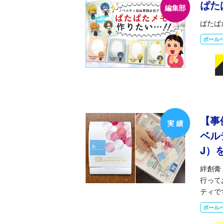
ぱた
ぱたぱ
ボール
【事
ベル
J）
絆創膏
行って
ティで
ボール