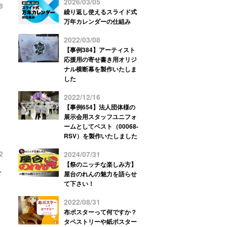
2026/03/05
8
繰り返し使えるスライド式
万年カレンダーの仕組み
2022/03/08
【事例384】アーティスト
応援用の寄せ書き用オリジ
ナル横断幕を製作いたしま
した
2022/12/16
【事例654】法人団体様の
展示会用スタッフユニフォ
ームとしてベスト（00068-
RSV）を製作いたしました
2
2024/07/31
【祭のニッチな楽しみ方】
を
屋台のれんの魅力を語らせ
て下さい！
2022/08/31
布ポスターって何ですか？
タペストリーや紙ポスター