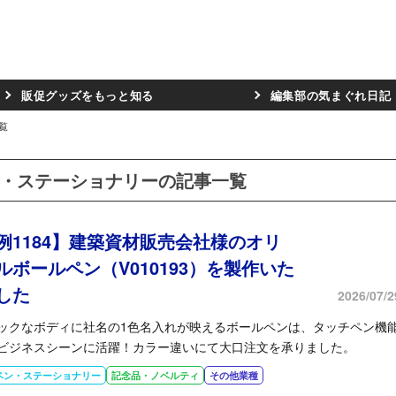
販促グッズをもっと知る
編集部の気まぐれ日記
覧
・ステーショナリーの記事一覧
例1184】建築資材販売会社様のオリ
ルボールペン（V010193）を製作いた
した
2026/07/2
ックなボディに社名の1色名入れが映えるボールペンは、タッチペン機
ビジネスシーンに活躍！カラー違いにて大口注文を承りました。
ペン・ステーショナリー
記念品・ノベルティ
その他業種