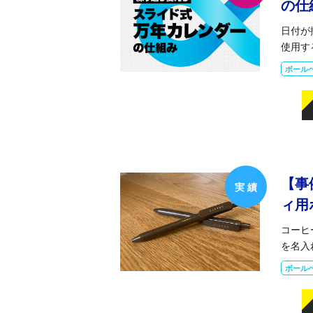
の仕
日付が
使用す
ボール
【事
ィ用
コーヒ
を名入
ボール