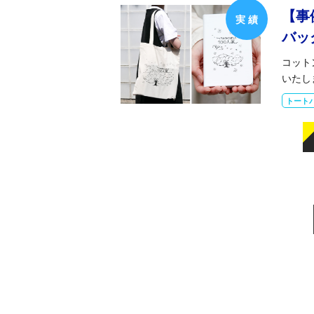
【事
バッ
コット
いたし
トート