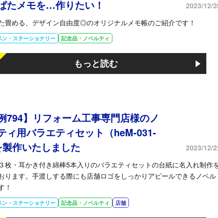
ぱたメモを…作りたい！
2023/12/2
た畳める、デザイン自由度◎のオリジナルメモ帳のご紹介です！
ペン・ステーショナリー
記念品・ノベルティ
もっと読む
例794】リフォーム工事専門店様のノ
ティ用バラエティセット（heM-031-
を製作いたしました
2023/12/2
３枚・耳かき付き綿棒5本入りのバラエティセットの台紙に名入れ制作
おります。手渡しする際にも店舗ロゴをしっかりアピールできるノベル
す！
ペン・ステーショナリー
記念品・ノベルティ
店舗