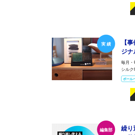
【事
ジナ
毎月・
シルク
ボール
繰り