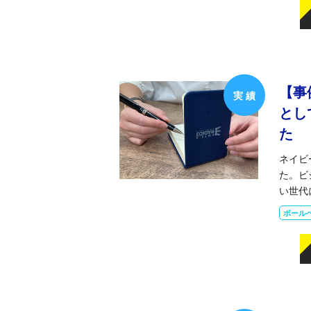
【事
とし
た
ネイビ
た。ビ
い世代
ボール