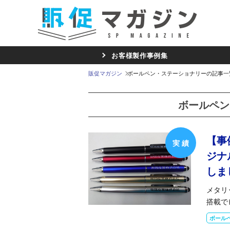
お客様製作事例集
販促マガジン
ボールペン・ステーショナリーの記事一
ボールペン
【事
ジナ
しま
メタリ
搭載で
ボール