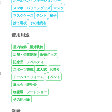
ボールペン・ステーショナリー
5
スマホ・パソコングッズ
マスク
マスクケース
テント
扇子
捨て看板
その他商材
使用用途
屋内装飾
屋外装飾
店舗・企業制服
販売グッズ
記念品・ノベルティ
スポーツ観戦
成人式
お祭り
6
チームユニフォーム
イベント
展示会・説明会
物産展・フードショー
その他用途
業種