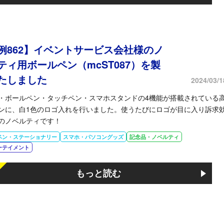
例862】イベントサービス会社様のノ
ティ用ボールペン（mcST087）を製
たしました
2024/03/1
・ボールペン・タッチペン・スマホスタンドの4機能が搭載されている
ンに、白1色のロゴ入れを行いました。使うたびにロゴが目に入り訴求
のノベルティです！
ペン・ステーショナリー
スマホ・パソコングッズ
記念品・ノベルティ
ーテイメント
もっと読む