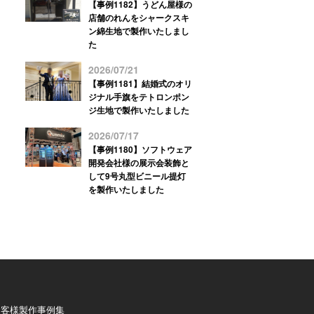
【事例1182】うどん屋様の
店舗のれんをシャークスキ
ン綿生地で製作いたしまし
た
2026/07/21
【事例1181】結婚式のオリ
ジナル手旗をテトロンポン
ジ生地で製作いたしました
2026/07/17
【事例1180】ソフトウェア
開発会社様の展示会装飾と
して9号丸型ビニール提灯
を製作いたしました
お客様製作事例集