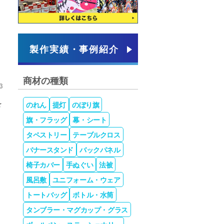
製作実績・事例紹介
商材の種類
3
を
のれん
提灯
のぼり旗
旗・フラッグ
幕・シート
タペストリー
テーブルクロス
バナースタンド
バックパネル
椅子カバー
手ぬぐい
法被
風呂敷
ユニフォーム・ウェア
トートバッグ
ボトル・水筒
タンブラー・マグカップ・グラス