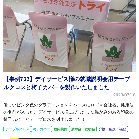
【事例733】デイサービス様の就職説明会用テーブ
ルクロスと椅子カバーを製作いたしました
2023/07/18
優しいピンク色のグラデーションをベースにロゴや会社名、健康法
の名前が入った、デイサービス様にぴったりな温かみのある印象の
椅子カバーとテーブロスを制作しました！
テーブルクロス
椅子カバー
屋内装飾
展示会・説明会
介護・医療・福祉