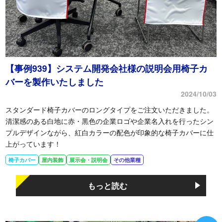
【事例939】システム開発会社様の説明会用椅子カ
バーを製作いたしました
2024/10/03
スタンダード椅子カバーのロングタイプをご注文いただきました。
清潔感のある白地に赤・黒色の企業ロゴや企業名入れを行ったシン
プルデザインながら、紅白カラーの配色が印象的な椅子カバーに仕
上がっています！
椅子カバー
屋内装飾
展示会・説明会
その他業種
もっと読む