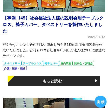
【事例1145】社会福祉法人様の説明会用テーブルク
ロス、椅子カバー、タペストリーを製作いたしまし
た
2026/04/15
鮮やかなオレンジ色が明るい印象を与える3種の説明会用装飾を作
成いたしました。どれもロゴと社名を印刷した法人様のPRに最適な
デザインです。
タペストリー
テーブルクロス
椅子カバー
屋内装飾
展示会・説明会
介護・医療・福祉
もっと読む