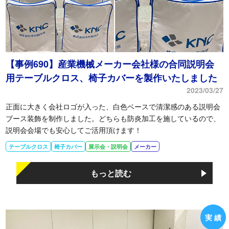
【事例690】産業機械メーカー会社様の合同説明会
用テーブルクロス、椅子カバーを製作いたしました
2023/03/27
正面に大きく会社ロゴが入った、白色ベースで清潔感のある説明会
ブース装飾を制作しました。どちらも防炎加工を施しているので、
説明会会場でも安心してご活用頂けます！
テーブルクロス
椅子カバー
展示会・説明会
メーカー
もっと読む