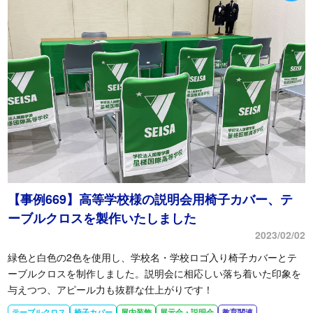
【事例669】高等学校様の説明会用椅子カバー、テ
ーブルクロスを製作いたしました
2023/02/02
緑色と白色の2色を使用し、学校名・学校ロゴ入り椅子カバーとテ
ーブルクロスを制作しました。説明会に相応しい落ち着いた印象を
与えつつ、アピール力も抜群な仕上がりです！
テーブルクロス
椅子カバー
屋内装飾
展示会・説明会
教育関連