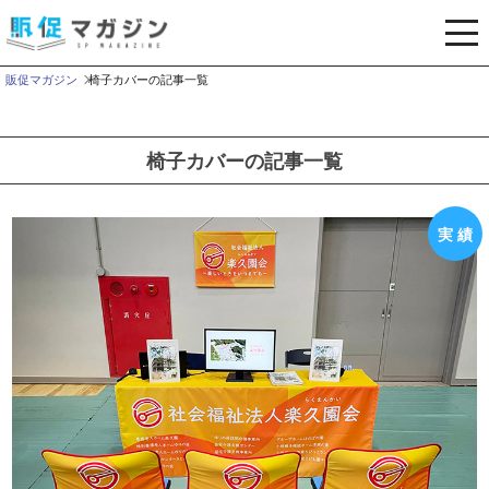
メ
ニ
ュ
販促マガジン
椅子カバーの記事一覧
ー
を
開
椅子カバーの記事一覧
く