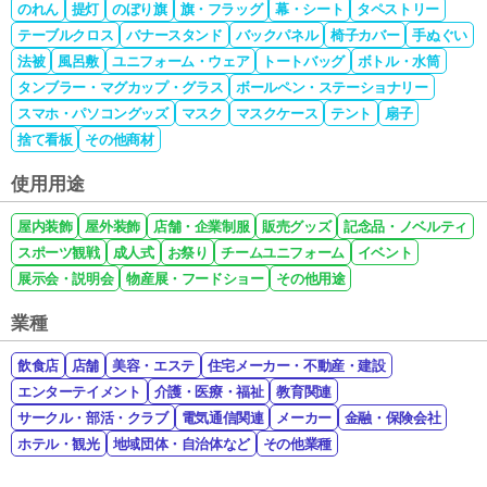
のれん
提灯
のぼり旗
旗・フラッグ
幕・シート
タペストリー
テーブルクロス
バナースタンド
バックパネル
椅子カバー
手ぬぐい
法被
風呂敷
ユニフォーム・ウェア
トートバッグ
ボトル・水筒
タンブラー・マグカップ・グラス
ボールペン・ステーショナリー
スマホ・パソコングッズ
マスク
マスクケース
テント
扇子
捨て看板
その他商材
使用用途
屋内装飾
屋外装飾
店舗・企業制服
販売グッズ
記念品・ノベルティ
スポーツ観戦
成人式
お祭り
チームユニフォーム
イベント
展示会・説明会
物産展・フードショー
その他用途
業種
飲食店
店舗
美容・エステ
住宅メーカー・不動産・建設
エンターテイメント
介護・医療・福祉
教育関連
サークル・部活・クラブ
電気通信関連
メーカー
金融・保険会社
ホテル・観光
地域団体・自治体など
その他業種