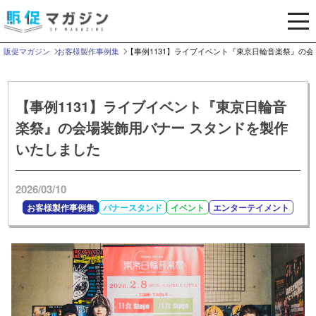
メ
ニ
ュ
販促マガジン
お客様製作事例集
【事例1131】ライブイベント『東京日輪音楽祭』の
ー
を
開
【事例1131】ライブイベント『東京日輪音
く
楽祭』の会場装飾用バナー スタンドを製作
いたしました
2026/03/10
お客様製作事例集
バナースタンド
イベント
エンターテイメント