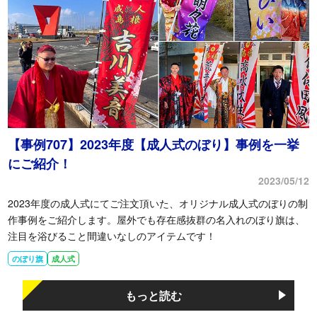
【事例707】2023年度【成人式のぼり】事例を一挙
にご紹介！
2023/05/12
2023年度の成人式にてご注文頂いた、オリジナル成人式のぼりの制
作事例をご紹介します。屋外でも存在感抜群の名入れのぼり旗は、
注目を浴びること間違いなしのアイテムです！
のぼり旗
成人式
もっと読む