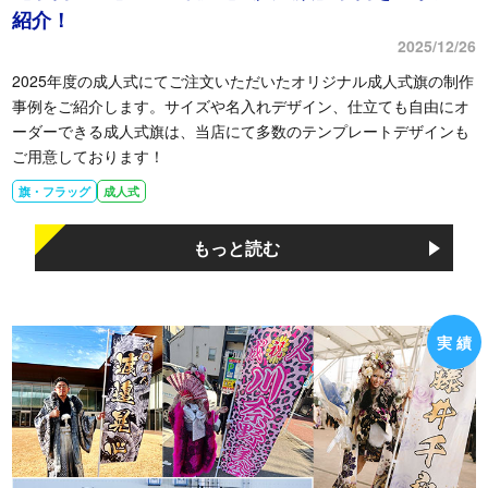
紹介！
2025/12/26
2025年度の成人式にてご注文いただいたオリジナル成人式旗の制作
事例をご紹介します。サイズや名入れデザイン、仕立ても自由にオ
ーダーできる成人式旗は、当店にて多数のテンプレートデザインも
ご用意しております！
旗・フラッグ
成人式
もっと読む