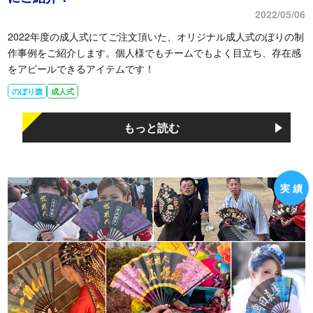
2022/05/06
2022年度の成人式にてご注文頂いた、オリジナル成人式のぼりの制
作事例をご紹介します。個人様でもチームでもよく目立ち、存在感
をアピールできるアイテムです！
のぼり旗
成人式
もっと読む