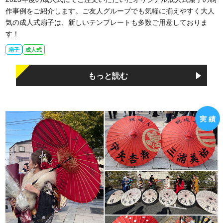
作事例をご紹介します。ご友人グループでも気軽に揃えやすく大人
気の成人式扇子は、新しいテンプレートも多数ご用意しておりま
す！
扇子
成人式
もっと読む