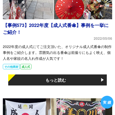
【事例573】2022年度【成人式番傘】事例を一挙に
ご紹介！
2022/05/06
2022年度の成人式にてご注文頂いた、オリジナル成人式番傘の制作
事例をご紹介します。雰囲気の出る番傘は前撮りにもよく映え、個
人名や家紋の名入れ作成が人気です！
その他商材
成人式
もっと読む