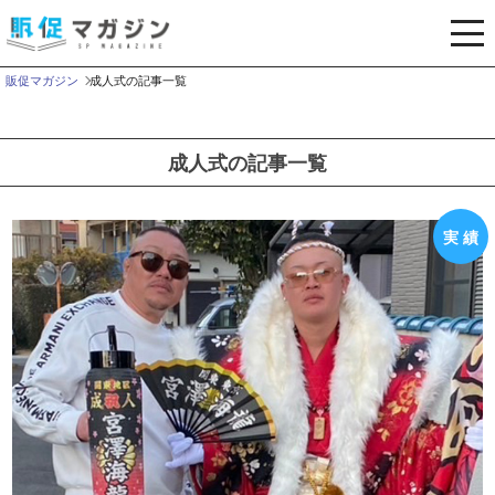
メ
ニ
ュ
販促マガジン
成人式の記事一覧
ー
を
開
成人式の記事一覧
く