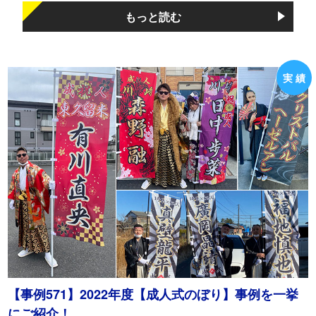
もっと読む
【事例571】2022年度【成人式のぼり】事例を一挙
にご紹介！