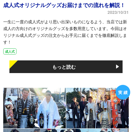
成人式オリジナルグッズお届けまでの流れを解説！
2023/10/31
一生に一度の成人式がより思い出深いものになるよう、当店では新
成人の方向けのオリジナルグッズを多数用意しています。今回はオ
リジナル成人式グッズの注文からお手元に届くまでを徹底解説しま
す！
成人式
もっと読む