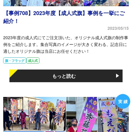
【事例708】2023年度【成人式旗】事例を一挙にご
紹介！
2023/05/15
2023年度の成人式にてご注文頂いた、オリジナル成人式旗の制作事
例をご紹介します。集合写真のイメージが大きく変わる、記念日に
適したオリジナル旗は当店にお任せください！
旗・フラッグ
成人式
もっと読む