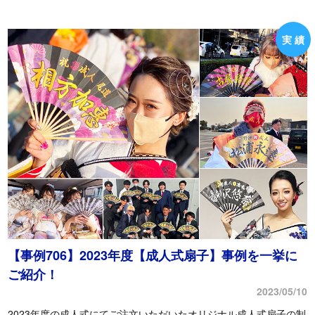
【事例706】2023年度【成人式扇子】事例を一挙に
ご紹介！
2023/05/10
2023年度の成人式にてご注文いただいたオリジナル成人式扇子の制